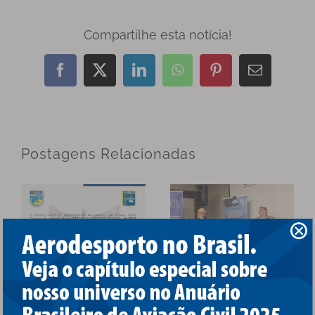
Compartilhe esta notícia!
Facebook
X
LinkedIn
WhatsApp
Pinterest
E-
mail
Postagens Relacionadas
ADB prestigia
Anac reforça sua
cerimônia alusiva ao