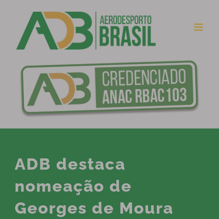
Ir
para
o
conteúdo
ADB destaca
nomeação de
Georges de Moura