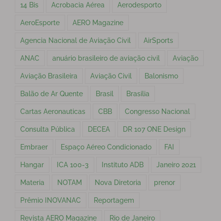
14 Bis
Acrobacia Aérea
Aerodesporto
AeroEsporte
AERO Magazine
Agencia Nacional de Aviação Civil
AirSports
ANAC
anuário brasileiro de aviação civil
Aviação
Aviação Brasileira
Aviação Civil
Balonismo
Balão de Ar Quente
Brasil
Brasilia
Cartas Aeronauticas
CBB
Congresso Nacional
Consulta Pública
DECEA
DR 107 ONE Design
Embraer
Espaço Aéreo Condicionado
FAI
Hangar
ICA 100-3
Instituto ADB
Janeiro 2021
Materia
NOTAM
Nova Diretoria
prenor
Prêmio INOVANAC
Reportagem
Revista AERO Magazine
Rio de Janeiro