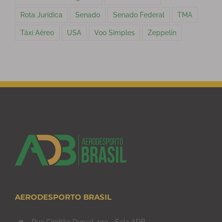
Rota Jurídica
Senado
Senado Federal
TMA
Táxi Aéreo
USA
Voo Simples
Zeppelin
AERODESPORTO BRASIL
Rua Ciridião Durval, 139 - Sala ADB