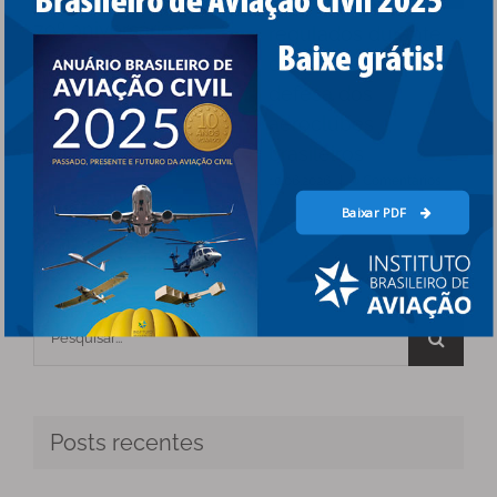
aproximação com
79º aniversário do
regulados durante
CRCEA-SE
congresso em
09.07.2026
|
0 Comentários
defesa dos
aeroclubes
brasileiros
10.06.2026
|
0 Comentários
Baixar PDF
Buscar
resultados
para:
Posts recentes