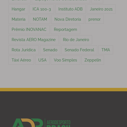
Hangar
ICA 100-3
Instituto ADB
Janeiro 2021
Materia
NOTAM
Nova Diretoria
prenor
Prêmio INOVANAC
Reportagem
Revista AERO Magazine
Rio de Janeiro
Rota Jurídica
Senado
Senado Federal
TMA
Táxi Aéreo
USA
Voo Simples
Zeppelin