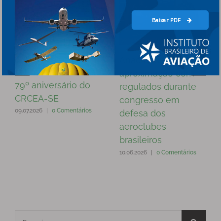
Baixar PDF
ADB prestigia
Anac reforça sua
cerimônia alusiva ao
aproximação com
79º aniversário do
regulados durante
CRCEA-SE
congresso em
09.07.2026
|
0 Comentários
defesa dos
aeroclubes
brasileiros
10.06.2026
|
0 Comentários
Buscar