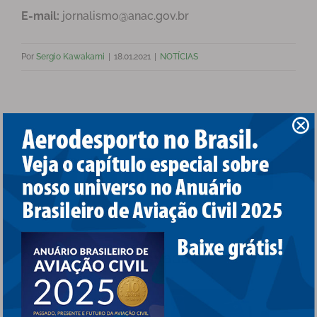
E-mail:
jornalismo@anac.gov.br
Por
Sergio Kawakami
|
18.01.2021
|
NOTÍCIAS
Compartilhe esta notícia!
Facebook
X
LinkedIn
WhatsApp
Pinterest
E-
mail
Postagens Relacionadas