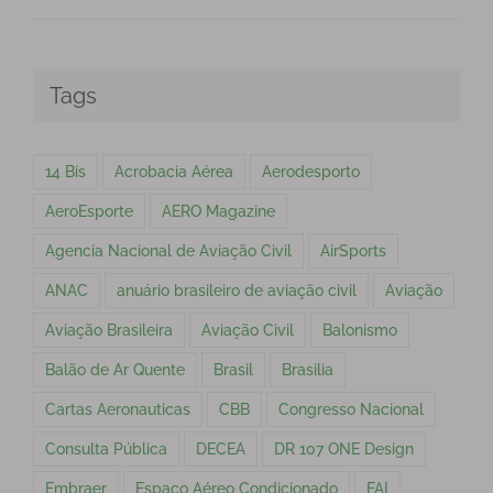
Tags
14 Bis
Acrobacia Aérea
Aerodesporto
AeroEsporte
AERO Magazine
Agencia Nacional de Aviação Civil
AirSports
ANAC
anuário brasileiro de aviação civil
Aviação
Aviação Brasileira
Aviação Civil
Balonismo
Balão de Ar Quente
Brasil
Brasilia
Cartas Aeronauticas
CBB
Congresso Nacional
Consulta Pública
DECEA
DR 107 ONE Design
Embraer
Espaço Aéreo Condicionado
FAI