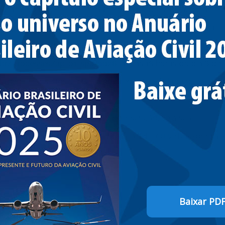
estar verbalmente, de forma remota ou presencial durante 
formulário eletrônico específico disponível na página da
ticipativo – endereço:
ov.br/processes/ap-01-spo-2026
, até as 18 horas do dia 6 de
 identificar, se for o caso, a empresa ou entidade que
te deverão informar, no ato de inscrição, se a sua
ncial, na sede da ANAC em Brasília (DF), ou virtual, por me
Baixar PD
do
,
NOTÍCIAS
,
Serviços