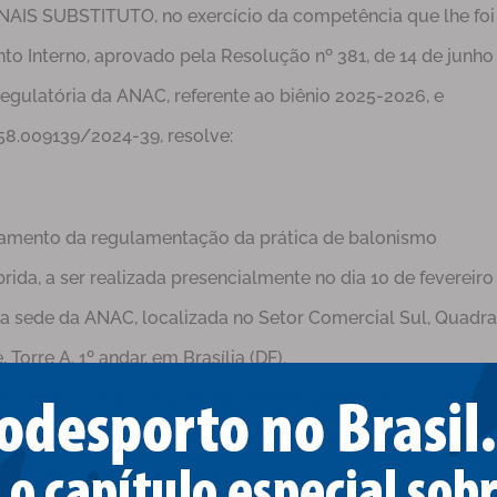
 SUBSTITUTO, no exercício da competência que lhe foi
mento Interno, aprovado pela Resolução nº 381, de 14 de junho
egulatória da ANAC, referente ao biênio 2025-2026, e
58.009139/2024-39, resolve:
çoamento da regulamentação da prática de balonismo
rida, a ser realizada presencialmente no dia 10 de fevereiro
s, na sede da ANAC, localizada no Setor Comercial Sul, Quadra
 Torre A, 1º andar, em Brasília (DF).
 sessão virtual, simultânea à sessão presencial, por meio 
a no canal da ANAC no YouTube, disponível no endereço
Inscrição na Audiência Pública