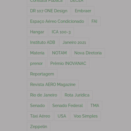
Consulta Pública
DECEA
DR 107 ONE Design
Embraer
Espaço Aéreo Condicionado
FAI
Hangar
ICA 100-3
Instituto ADB
Janeiro 2021
Materia
NOTAM
Nova Diretoria
prenor
Prêmio INOVANAC
Reportagem
Revista AERO Magazine
Rio de Janeiro
Rota Jurídica
Senado
Senado Federal
TMA
Táxi Aéreo
USA
Voo Simples
Zeppelin