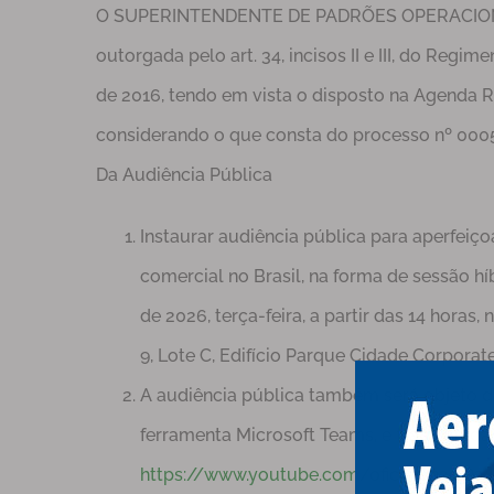
O SUPERINTENDENTE DE PADRÕES OPERACIONAIS
outorgada pelo art. 34, incisos II e III, do Regi
de 2016, tendo em vista o disposto na Agenda R
considerando o que consta do processo nº 000
Da Audiência Pública
Instaurar audiência pública para aperfei
comercial no Brasil, na forma de sessão híb
de 2026, terça-feira, a partir das 14 hora
9, Lote C, Edifício Parque Cidade Corporate,
A audiência pública também será objeto de
ferramenta Microsoft Teams, e transmitid
https://www.youtube.com/oficialanac
.Da 