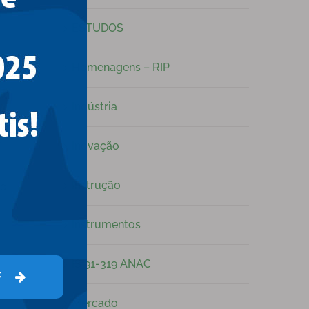
a
ESTUDOS
Homenagens – RIP
Indústria
Inovação
Instrução
io
Instrumentos
IS 91-319 ANAC
F
Mercado