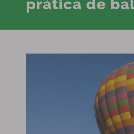
prática de ba
View
Larger
Image