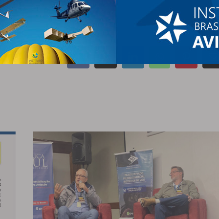
Facebook
X
LinkedIn
WhatsApp
Pinteres
E
m