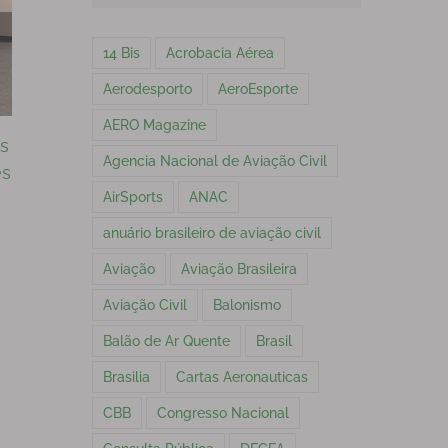
14 Bis
Acrobacia Aérea
Aerodesporto
AeroEsporte
Pela Preservação dos Aeroclubes Brasileiros
04.04.2026
|
0 Comentários
AERO Magazine
s
Agencia Nacional de Aviação Civil
es
AirSports
ANAC
anuário brasileiro de aviação civil
Aviação
Aviação Brasileira
Aviação Civil
Balonismo
Balão de Ar Quente
Brasil
Brasilia
Cartas Aeronauticas
CBB
Congresso Nacional