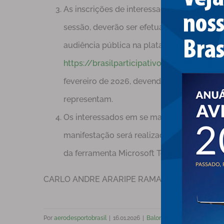
As inscrições de interessados em se manif
sessão, deverão ser efetuadas por meio de 
audiência pública na plataforma Brasil Par
https://brasilparticipativo.presidencia.g
fevereiro de 2026, devendo os interessados
representam.
Os interessados em se manifestar verbalmen
manifestação será realizada de forma prese
da ferramenta Microsoft Teams.
CARLO ANDRE ARARIPE RAMALHO LEITE
Por
aerodesportobrasil
|
16.01.2026
|
Balonismo
,
Esporte
,
Merca