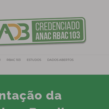
M
RBAC 103
ESTUDOS
DADOS ABERTOS
ntação da