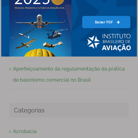
Pela Preservação dos Aeroclubes Brasileiros
ADB destaca nomeação de Georges de Moura
Baixar PDF
Ferreira na Comissão Especial de Direito
Aeronáutico, Espacial e Aeroportuário da OAB
Nacional
Aperfeiçoamento da regulamentação da prática
de balonismo comercial no Brasil
Categorias
Acrobacia