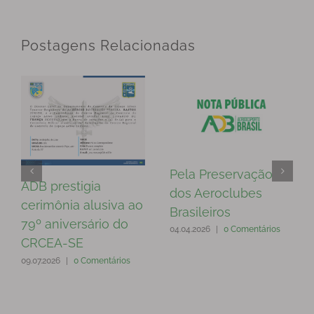
Postagens Relacionadas
Pela Preservação
ADB prestigia
dos Aeroclubes
cerimônia alusiva ao
Brasileiros
79º aniversário do
04.04.2026
|
0 Comentários
CRCEA-SE
09.07.2026
|
0 Comentários