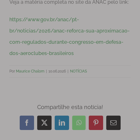
Veja a matéria completa no site da ANAC pelo link:
https://www.gov.br/anac/pt-
br/noticias/2026/anac-reforca-sua-aproximacao-
com-regulados-durante-congresso-em-defesa-
dos-aeroclubes-brasileiros
Por
Maurice Chalom
|
10.06.2026
|
NOTÍCIAS
Compartilhe esta notícia!
Facebook
X
LinkedIn
WhatsApp
Pinterest
E-
mail