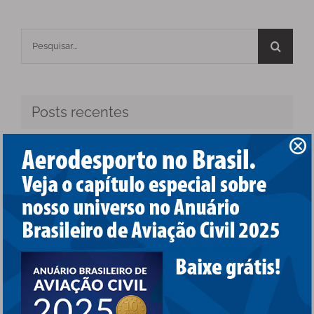
Buscar
resultados
para:
Posts recentes
ADB prestigia cerimônia alusiva ao 79º
aniversário do CRCEA-SE
Anac reforça sua aproximação com regulados
durante congresso em defesa dos aeroclubes
brasileiros