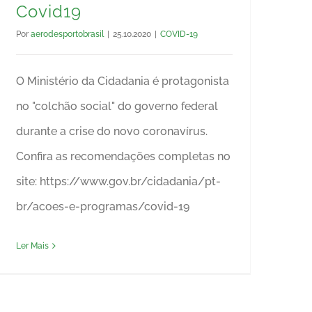
Covid19
Por
aerodesportobrasil
|
25.10.2020
|
COVID-19
O Ministério da Cidadania é protagonista
no "colchão social" do governo federal
durante a crise do novo coronavírus.
Confira as recomendações completas no
site: https://www.gov.br/cidadania/pt-
br/acoes-e-programas/covid-19
Ler Mais