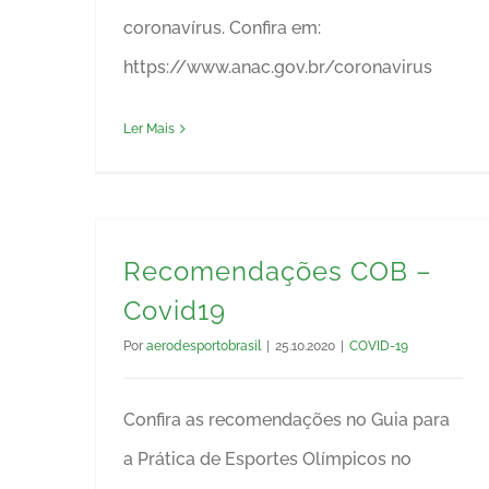
coronavírus. Confira em:
https://www.anac.gov.br/coronavirus
Ler Mais
Recomendações COB –
Covid19
Por
aerodesportobrasil
|
25.10.2020
|
COVID-19
Confira as recomendações no Guia para
a Prática de Esportes Olímpicos no