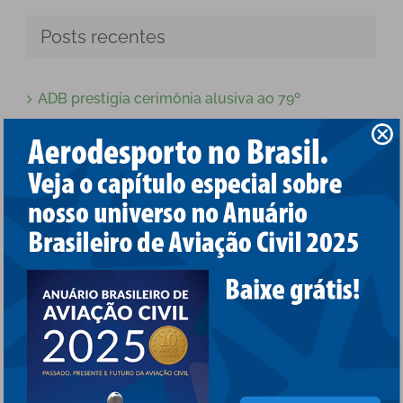
para:
Posts recentes
ADB prestigia cerimônia alusiva ao 79º
aniversário do CRCEA-SE
Anac reforça sua aproximação com regulados
durante congresso em defesa dos aeroclubes
brasileiros
Pela Preservação dos Aeroclubes Brasileiros
ADB destaca nomeação de Georges de Moura
Ferreira na Comissão Especial de Direito