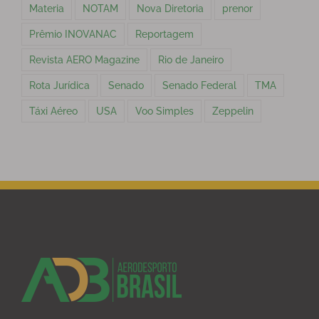
Materia
NOTAM
Nova Diretoria
prenor
Prêmio INOVANAC
Reportagem
Revista AERO Magazine
Rio de Janeiro
Rota Jurídica
Senado
Senado Federal
TMA
Táxi Aéreo
USA
Voo Simples
Zeppelin