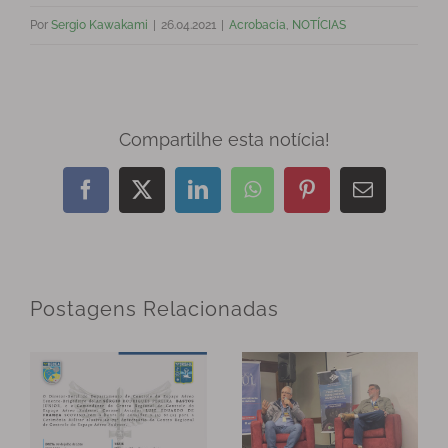
Por
Sergio Kawakami
|
26.04.2021
|
Acrobacia
,
NOTÍCIAS
Compartilhe esta notícia!
Facebook
X
LinkedIn
WhatsApp
Pinterest
E-
mail
Postagens Relacionadas