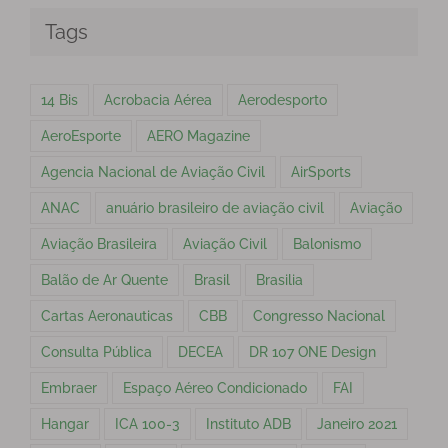
Tags
14 Bis
Acrobacia Aérea
Aerodesporto
AeroEsporte
AERO Magazine
Agencia Nacional de Aviação Civil
AirSports
ANAC
anuário brasileiro de aviação civil
Aviação
Aviação Brasileira
Aviação Civil
Balonismo
Balão de Ar Quente
Brasil
Brasilia
Cartas Aeronauticas
CBB
Congresso Nacional
Consulta Pública
DECEA
DR 107 ONE Design
Embraer
Espaço Aéreo Condicionado
FAI
Hangar
ICA 100-3
Instituto ADB
Janeiro 2021