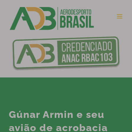
Ir
para
o
conteúdo
Gúnar Armin e seu
avião de acrobacia