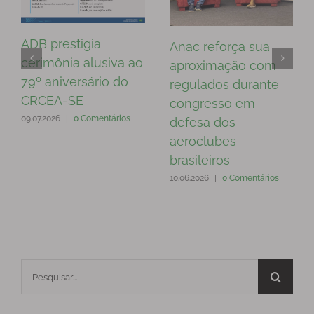
ADB prestigia
Anac reforça sua
cerimônia alusiva ao
aproximação com
79º aniversário do
regulados durante
CRCEA-SE
congresso em
09.07.2026
|
0 Comentários
defesa dos
aeroclubes
brasileiros
10.06.2026
|
0 Comentários
Buscar
resultados