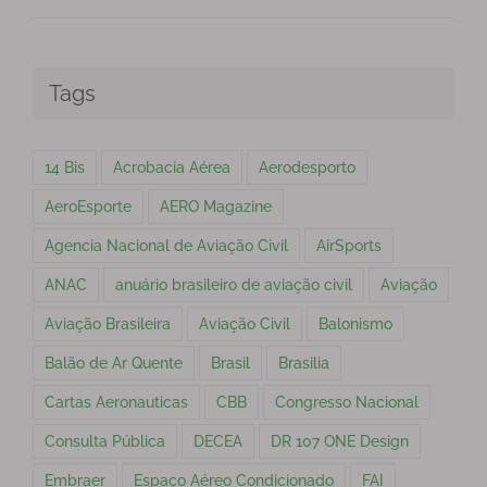
Tags
14 Bis
Acrobacia Aérea
Aerodesporto
AeroEsporte
AERO Magazine
Agencia Nacional de Aviação Civil
AirSports
ANAC
anuário brasileiro de aviação civil
Aviação
Aviação Brasileira
Aviação Civil
Balonismo
Balão de Ar Quente
Brasil
Brasilia
Cartas Aeronauticas
CBB
Congresso Nacional
Consulta Pública
DECEA
DR 107 ONE Design
Embraer
Espaço Aéreo Condicionado
FAI