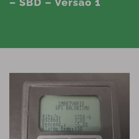
– SBD – Versão 1
View
Larger
Image