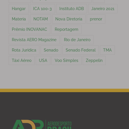
Hangar
ICA 100-3
Instituto ADB
Janeiro 2021
Materia
NOTAM
Nova Diretoria
prenor
Prêmio INOVANAC
Reportagem
Revista AERO Magazine
Rio de Janeiro
Rota Jurídica
Senado
Senado Federal
TMA
Táxi Aéreo
USA
Voo Simples
Zeppelin