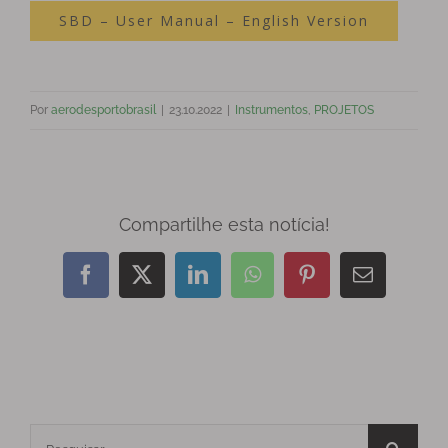
SBD – User Manual – English Version
Por
aerodesportobrasil
|
23.10.2022
|
Instrumentos
,
PROJETOS
Compartilhe esta notícia!
Facebook
X
LinkedIn
WhatsApp
Pinterest
E-
mail
Buscar