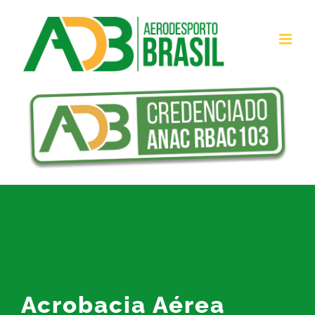
Ir
para
o
conteúdo
Acrobacia Aérea