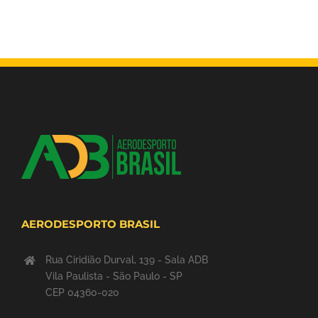
AERODESPORTO BRASIL
Rua Ciridião Durval, 139 - Sala ADB
Vila Paulista - São Paulo - SP
CEP 04360-020