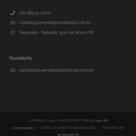
(11) 98335-4700
contato@aerodesportobrasil.com.br
Segunda - Sábado: 9:00 às 18:00 PM
Ouvidoria
ouvidoria@aerodesportobrasil.com.br
COPYRIGHT 2021 AERODESPORTO BRASIL
por 4M
Comunicação
| TODOS OS DIREITOS RESERVADOS | POWERED BY
WORDPRESS