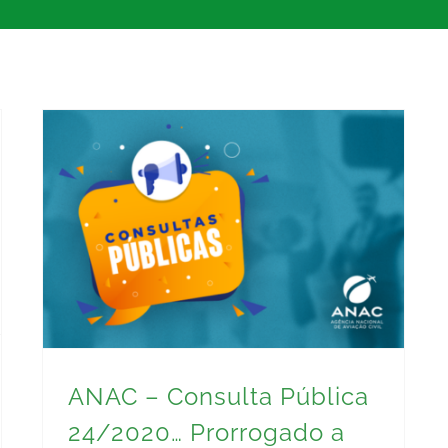
ANAC – Consulta Pública 24/2020… Prorrogado a data
ANAC – Consulta Pública
24/2020… Prorrogado a