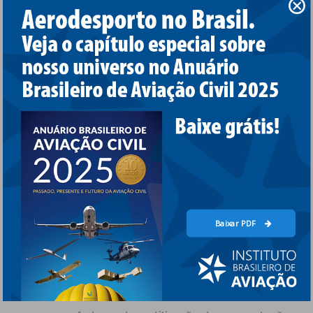
entidade junto à ANAC.
ADB – Procedimentos Cadastro e
Provas
Caso prefira, este mesmo conteúdo
também foi gravado e está disponível no
vídeo abaixo ou em nosso canal no
YouTube.
Ressaltamos, porém, que a versão
gravada é de 2021, baseada na versão
Baixar PDF
original do RBAC 103. Atualmente, o
regulamento encontra-se na Emenda 02,
motivo pelo qual recomendamos