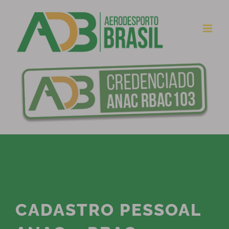
Ir
para
o
conteúdo
CADASTRO PESSOAL