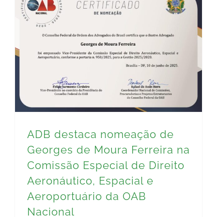
ADB destaca nomeação de Georges de Moura Ferreira na Comissão Especial de Direito Aeronáutico, Espacial e Aeroportuário da OAB Nacional
ADB destaca nomeação de
Georges de Moura Ferreira na
Comissão Especial de Direito
Aeronáutico, Espacial e
Aeroportuário da OAB
Nacional