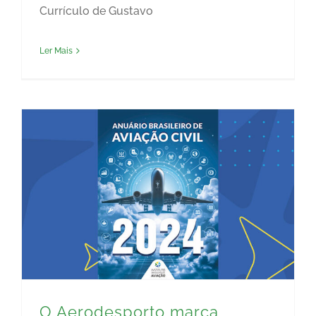
Currículo de Gustavo
Ler Mais
O Aerodesporto marca presença no Anuário Brasileiro de Aviação Civil 2024
O Aerodesporto marca