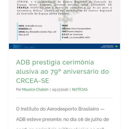
ADB prestigia cerimônia alusiva ao 79º aniversário do CRCEA-SE
ADB prestigia cerimônia
alusiva ao 79º aniversário do
CRCEA-SE
Por
Maurice Chalom
|
09.07.2026
|
NOTÍCIAS
O Instituto do Aerodesporto Brasileiro —
ADB esteve presente, no dia 08 de julho de