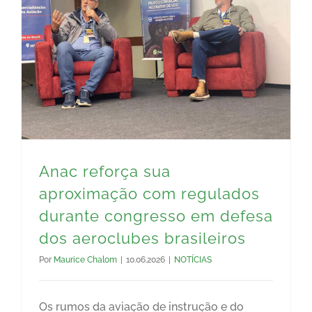
Anac reforça sua aproximação com regulados durante congresso em defesa dos aeroclubes brasileiros
Anac reforça sua
aproximação com regulados
durante congresso em defesa
dos aeroclubes brasileiros
Por
Maurice Chalom
|
10.06.2026
|
NOTÍCIAS
Os rumos da aviação de instrução e do