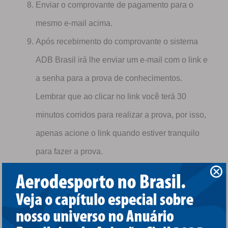
Enviar o comprovante de pagamento para o
mesmo e-mail acima.
Após recebimento do comprovante o sistema
ADB Brasil irá lhe enviar um e-mail com o link e
a senha para a prova de conhecimentos.
Lembrar que ao clicar no link você terá 30
minutos corridos para realizar a prova, por isso,
apenas acione o link quando estiver tranquilo
para fazer a prova.
Para cada pagamento o sistema irá lhe enviar
uma nota fiscal eletrônica de serviços.
Realizada a prova, tanto o praticante quanto o
ADB Brasil receberá um e-mail informando o