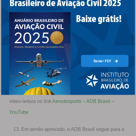
resultado.
O Instituto do Aerodesporto Brasileiro tem a
disposição o material de estudo que são:
RBAC 103
ICA 100-3
Baixar PDF
ICA 100-12 – VFR
Estes materiais estão disponíveis em apresentações
de PDF no site e, também no canal youtube como uma
vídeo-leitura no link
Aerodesporto – ADB Brasil –
YouTube
Em sendo aprovado, o ADB Brasil segue para a