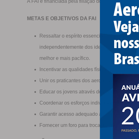
A FAI é financiada pela filiação dos membros e rece
METAS E OBJETIVOS DA FAI
Ressaltar o espírito essencialmente intern
independentemente dos ideais políticos, reli
melhor e mais pacífico.
Incentivar as qualidades físicas e morais, c
Unir os praticantes dos aerodesportos do mu
Educar os jovens através do esporte no espí
Coordenar os esforços individuais dos Membr
Garantir acesso adequado ao espaço aéreo p
Fornecer um foro para troca de informações 