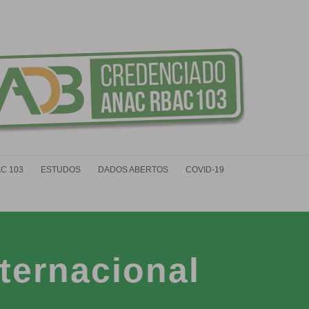
C 103
ESTUDOS
DADOS ABERTOS
COVID-19
ternacional