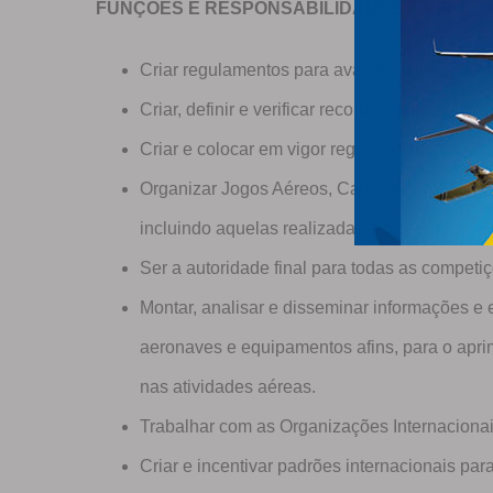
FUNÇÕES E RESPONSABILIDADES DA FAI
Criar regulamentos para avaliar os desempe
Criar, definir e verificar recordes internacion
Criar e colocar em vigor regras para competi
Organizar Jogos Aéreos, Campeonatos Contin
incluindo aquelas realizadas em competições
Ser a autoridade final para todas as competi
Montar, analisar e disseminar informações e
aeronaves e equipamentos afins, para o apri
nas atividades aéreas.
Trabalhar com as Organizações Internacionais
Criar e incentivar padrões internacionais par