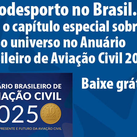
itas oriundas de outras fontes.
acional da aeronáutica como instrumento poderoso para unir p
giosos e raciais, consequentemente ajudando a criar o bem Int
onhecimento técnico e habilidade como base para as atividades 
ndo em competições internacionais.
rito da compreensão mútua e amizade.
os para promover a aeronáutica e a astronáutica no mundo inte
ara todos que quiserem voar.
e discussão de problemas comuns com outros elementos da aeron