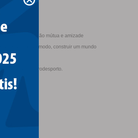
essoas na compreensão mútua e amizade
ernacional e, deste modo, construir um mundo
astronáuticas e aerodesporto.
iro.
áutica civil.