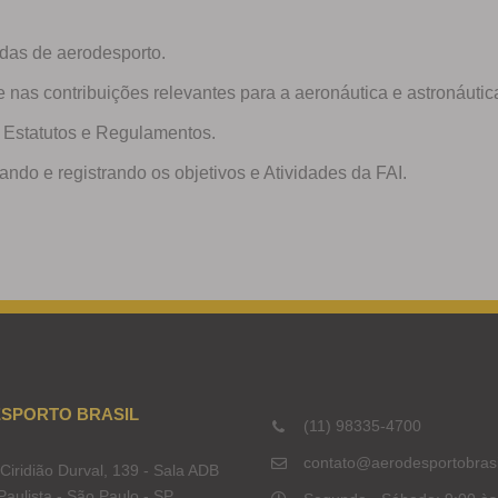
idas de aerodesporto.
as contribuições relevantes para a aeronáutica e astronáutic
os Estatutos e Regulamentos.
vando e registrando os objetivos e Atividades da FAI.
SPORTO BRASIL
(11) 98335-4700
contato@aerodesportobrasi
Ciridião Durval, 139 - Sala ADB
 Paulista - São Paulo - SP