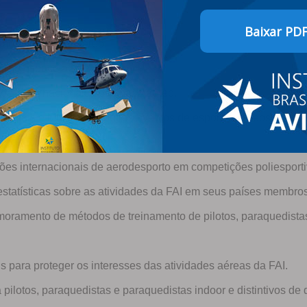
Baixar PD
nhos no espaço aéreo.
ais no espaço aéreo.
ções internacionais no espaço aéreo.
entais e Mundiais e outros eventos de esportes aéreos intern
 poliesportivas.
ções internacionais de aerodesporto em competições poliesporti
 estatísticas sobre as atividades da FAI em seus países membr
moramento de métodos de treinamento de pilotos, paraquedista
 para proteger os interesses das atividades aéreas da FAI.
a pilotos, paraquedistas e paraquedistas indoor e distintivos de