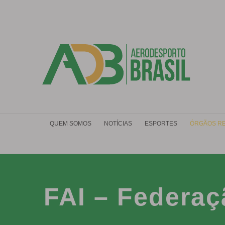
Ir
para
o
conteúdo
QUEM SOMOS
NOTÍCIAS
ESPORTES
ÓRGÃOS R
FAI – Federaç