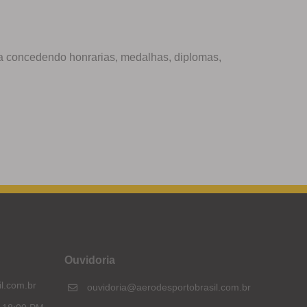
a concedendo honrarias, medalhas, diplomas,
Ouvidoria
l.com.br
ouvidoria@aerodesportobrasil.com.br