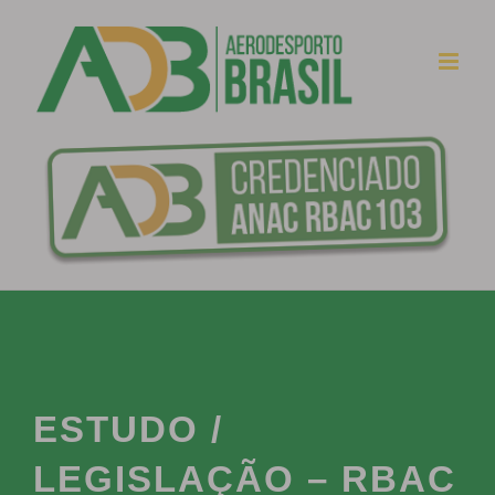
Ir
para
o
conteúdo
ESTUDO /
LEGISLAÇÃO – RBAC