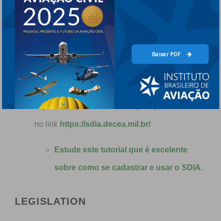
A antiga ICA 100-38 do DECEA, que regulava o
Espaço Aéreo Condicionado, foi revogada. O
famoso “Anexo A” funcionava como formulário de
Baixar PDF
solicitação para reserva de espaço aéreo. Agora,
o processo de solicitação e cadastro de áreas
especiais é feito diretamente pelo portal SDIA,
no link
https://sdia.decea.mil.br/
Estude este tutorial que é excelente
sobre como se cadastrar e usar o SDIA.
LEGISLATION