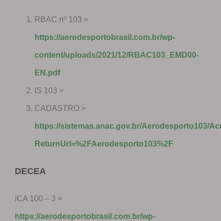
RBAC nº 103 >
https://aerodesportobrasil.com.br/wp-
content/uploads/2021/12/RBAC103_EMD00-
EN.pdf
IS 103 >
CADASTRO >
https://sistemas.anac.gov.br/Aerodesporto103/A
ReturnUrl=%2FAerodesporto103%2F
DECEA
ICA 100 – 3 >
https://aerodesportobrasil.com.br/wp-