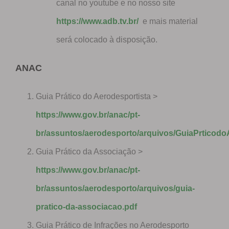
canal no youtube e no nosso site
https://www.adb.tv.br/
e mais material
será colocado à disposição.
ANAC
Guia Prático do Aerodesportista >
https://www.gov.br/anac/pt-
br/assuntos/aerodesporto/arquivos/GuiaPrticodo
Guia Prático da Associação >
https://www.gov.br/anac/pt-
br/assuntos/aerodesporto/arquivos/guia-
pratico-da-associacao.pdf
Guia Prático de Infrações no Aerodesporto