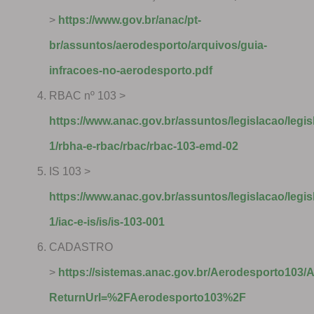
>
https://www.gov.br/anac/pt-
br/assuntos/aerodesporto/arquivos/guia-
infracoes-no-aerodesporto.pdf
RBAC nº 103 >
https://www.anac.gov.br/assuntos/legislacao/legis
1/rbha-e-rbac/rbac/rbac-103-emd-02
IS 103 >
https://www.anac.gov.br/assuntos/legislacao/legis
1/iac-e-is/is/is-103-001
CADASTRO
>
https://sistemas.anac.gov.br/Aerodesporto103/
ReturnUrl=%2FAerodesporto103%2F