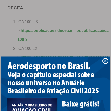
DECEA
ICA 100 – 3
>
https://publicacoes.decea.mil.br/publicacao/ica-
100-3
ICA 100-12
>
https://publicacoes.decea.mil.br/publicacao/ica-
100-12
ICA 100-38 > Essa publicação foi revogada pela
Processo de solicitação para o Uso Especial do
Espaço Aéreo – ICA 100-36 no dia 04/06/2025
ICA 100-36 >
https://publicacoes.decea.mil.br/version/1851