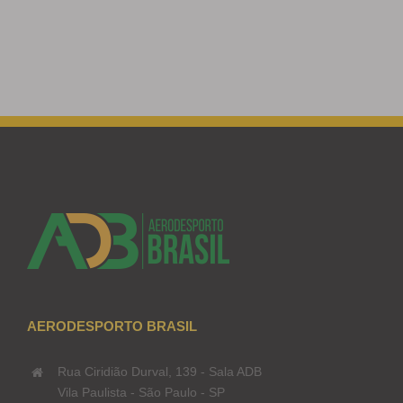
AERODESPORTO BRASIL
Rua Ciridião Durval, 139 - Sala ADB
Vila Paulista - São Paulo - SP