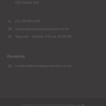
CEP 04360-020
(11) 98335-4700
contato@aerodesportobrasil.com.br
Segunda - Sábado: 9:00 às 18:00 PM
Ouvidoria
ouvidoria@aerodesportobrasil.com.br
COPYRIGHT 2021 AERODESPORTO BRASIL
por 4M