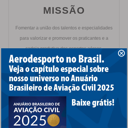
MISSÃO
Fomentar a união dos talentos e especialidades
para valorizar e promover os praticantes e a
cadeia produtiva dos esportes aéreos.
VISÃO
Conectar tudo e todos nos esportes aéreos,
formando, informando e distribuindo
conhecimentos para ser referência nacional.