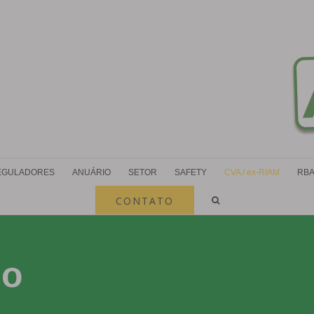
EGULADORES
ANUÁRIO
SETOR
SAFETY
CVA / ex-RIAM
RBA
CONTATO
mo