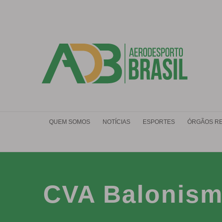
Ir
para
o
conteúdo
QUEM SOMOS
NOTÍCIAS
ESPORTES
ÓRGÃOS R
CVA Balonis