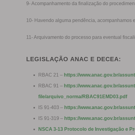
9- Acompanhamento da finalização do procedimen
10- Havendo alguma pendência, acompanhamos e a
11- Arquivamento do processo para eventual fiscali
LEGISLAÇÃO ANAC E DECEA:
RBAC 21 –
https://www.anac.gov.br/assun
RBAC 91 –
https://www.anac.gov.br/assun
file/arquivo_norma/RBAC91EMD03.pdf
IS 91-403 –
https://www.anac.gov.br/assunt
IS 91-319 –
https://www.anac.gov.br/assunt
NSCA 3-13 Protocolo de Investigação e P