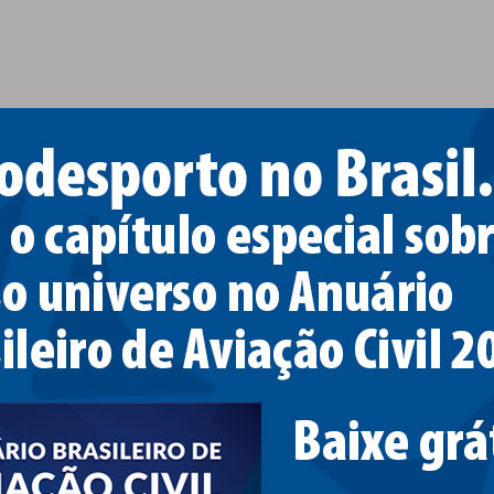
imeiro, após o início de operação da aeronave.
documentos como CME, CAVE e Seguro RETAS.
ilidade, que era chamado de RIAM, ao chegar nestas 100hs. Nã
documentos como CME, CAVE e Seguro RETAS.