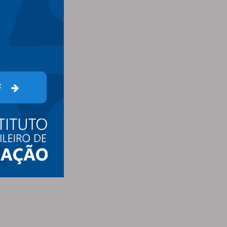
F
primeiro.
ADE: