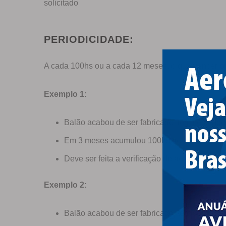
solicitado
PERIODICIDADE:
A cada 100hs ou a cada 12 meses, o que vencer pr
Exemplo 1:
Balão acabou de ser fabricado, tem seus 
Em 3 meses acumulou 100hs de voo
Deve ser feita a verificação de aeronavegab
Exemplo 2:
Balão acabou de ser fabricado, tem seus 