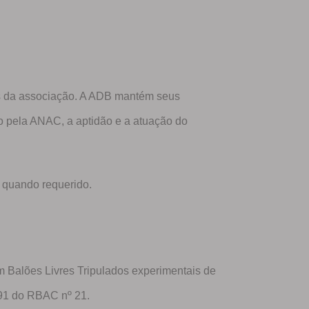
os da associação. A ADB mantém seus
o pela ANAC, a aptidão e a atuação do
 quando requerido.
m Balões Livres Tripulados experimentais de
191 do RBAC nº 21.