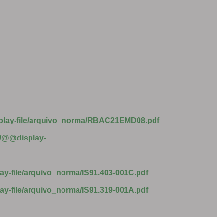
isplay-file/arquivo_norma/RBAC21EMD08.pdf
03/@@display-
lay-file/arquivo_norma/IS91.403-001C.pdf
lay-file/arquivo_norma/IS91.319-001A.pdf