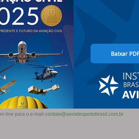
ilidade, que era chamado de RIAM, ao término dos 12 meses.
s documentos como CME, CAVE e Seguro RETAS.
Baixar PD
 de hs de voo, isto é, a cada 100hs ou 12 meses, o que vencer 
 DE VERIFICAÇÃO DE AERONAVEGABILID
UE AQUI PARA O FORMULÁRIO
n-line para o e-mail
contato@aerodesportobrasil.com.br