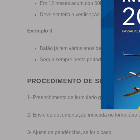
Em 12 meses acumulou 60hs de voo
Deve ser feita a verificação de aeronavegab
Exemplo 3:
Balão já tem vários anos de uso, tem seu
Seguir sempre nesta periodicidade ou número
PROCEDIMENTO DE SOLICITAÇÃO
1- Preenchimento de formulário guia on-line.
CLIQ
2- Envio da documentação indicada no formulário o
3- Ajuste de pendências, se for o caso.