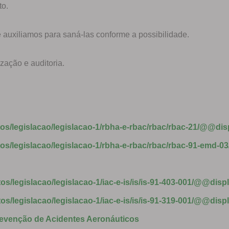
to.
uxiliamos para saná-las conforme a possibilidade.
zação e auditoria.
tos/legislacao/legislacao-1/rbha-e-rbac/rbac/rbac-21/@@d
tos/legislacao/legislacao-1/rbha-e-rbac/rbac/rbac-91-emd-
os/legislacao/legislacao-1/iac-e-is/is/is-91-403-001/@@disp
os/legislacao/legislacao-1/iac-e-is/is/is-91-319-001/@@disp
revenção de Acidentes Aeronáuticos