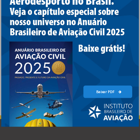
perto de sua casa e descubra o maravilhoso mundo
visto de cima, de um balão, avião, paramotor, trike,
paraquedas, ultraleves, parapente, asa delta,
planador. E se você não quer sair do chão, mas quer
voar como um piloto, voe um aeromodelo, voe um
drone.
Baixar PDF