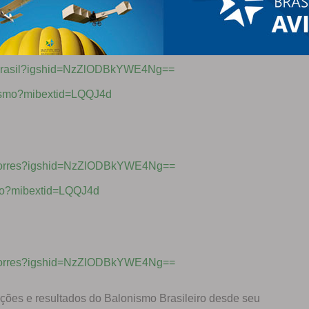
mobrasil?igshid=NzZlODBkYWE4Ng==
nismo?mibextid=LQQJ4d
motorres?igshid=NzZlODBkYWE4Ng==
mo?mibextid=LQQJ4d
motorres?igshid=NzZlODBkYWE4Ng==
ações e resultados do Balonismo Brasileiro desde seu