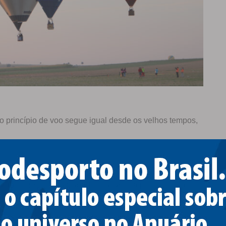
o princípio de voo segue igual desde os velhos tempos,
 abraça também o voo turístico com grandes aeronaves
. Todos conhecem a Capadoccia famosa pelos voos de
para os voos de balão a ar quente.