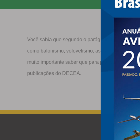
Você sabia que segundo o parágrafo 1º do artigo 1
como balonismo, volovelismo, asas voadoras e simi
muito importante saber que para praticar esporte
publicações do DECEA.