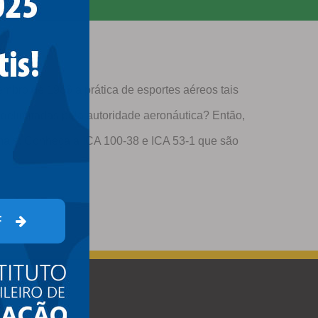
embro de 1986 a prática de esportes aéreos tais
delimitadas pela autoridade aeronáutica? Então,
 mais. Conheça a ICA 100-38 e ICA 53-1 que são
F