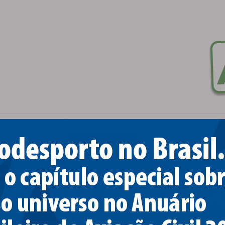
EGULADORES
ANUÁRIO
SETOR
SAFETY
CVA / ex-RIAM
RBA
CONTATO
EO UMA QUESTÃO