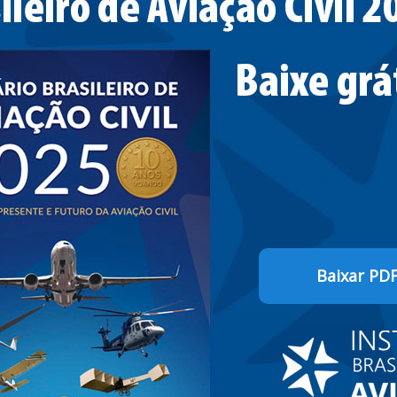
5º do atual Código Brasileiro de Aeronáutica publicado em dez
lares, assim como os voos de treinamento, far-se-ão em áreas 
s aéreos você precisa ter um espaço aéreo condicionado. Saiba
Baixar PD