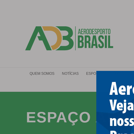
Ir
para
o
conteúdo
QUEM SOMOS
NOTÍCIAS
ESPORTES
ÓRGÃOS R
ESPAÇO AÉR