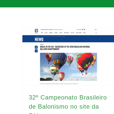
32º Campeonato Brasileiro de Balonismo no site da FAI
32º Campeonato Brasileiro
de Balonismo no site da