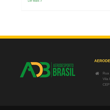
Ler Mais
AERODE
Rua 
Vila
CEP