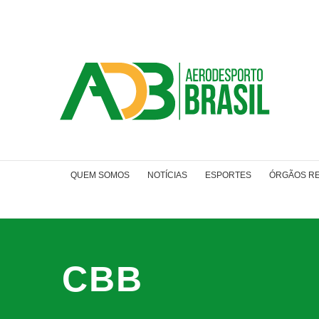
Ir
para
o
conteúdo
QUEM SOMOS
NOTÍCIAS
ESPORTES
ÓRGÃOS R
CBB