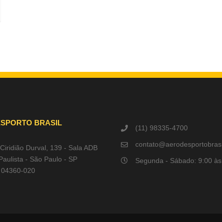
SPORTO BRASIL
(11) 98335-4700
contato@aerodesportobrasi
Ciridião Durval, 139 - Sala ADB
 Paulista - São Paulo - SP
Segunda - Sábado: 9:00 à
 04360-020