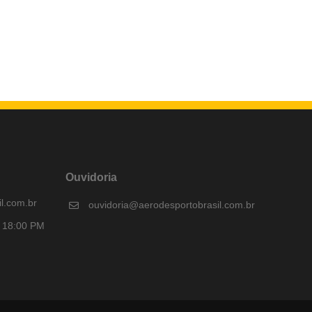
Ouvidoria
l.com.br
ouvidoria@aerodesportobrasil.com.br
s 18:00 PM