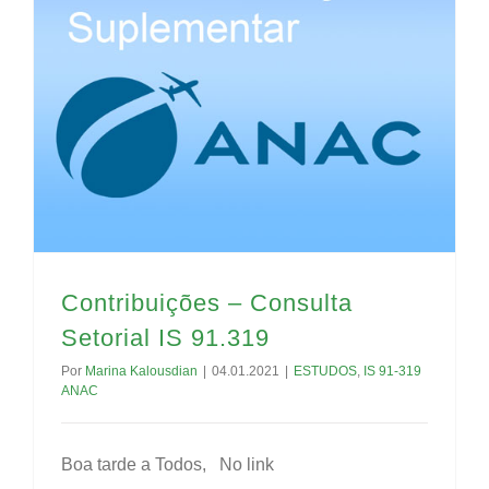
Contribuições – Consulta Setorial IS 91.319
Contribuições – Consulta
Setorial IS 91.319
Por
Marina Kalousdian
|
04.01.2021
|
ESTUDOS
,
IS 91-319
ANAC
Boa tarde a Todos, No link