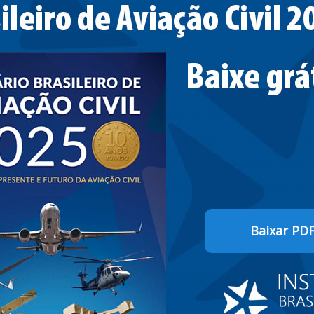
s, o primeiro passo e entender como funciona a organização d
e esportivas. Afinal, sejamos honestos: se cada um usasse por c
onizou-se em nível mundial regras entre mais de 50 países e, e
çou a participar já em 1946. A partir daí, coube ao Ministério 
vil sob a sigla ANAC, a responsabilidade conjunta de aplica
Baixar PD