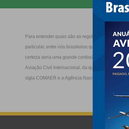
Para entender quais são as regulamentações aérea
particular, entre nós brasileiros que voam aeronav
certeza seria uma grande confusão. Portanto, padr
Aviação Civil Internacional, da qual o Brasil come
sigla COMAER e a Agência Nacional de Aviação Ci