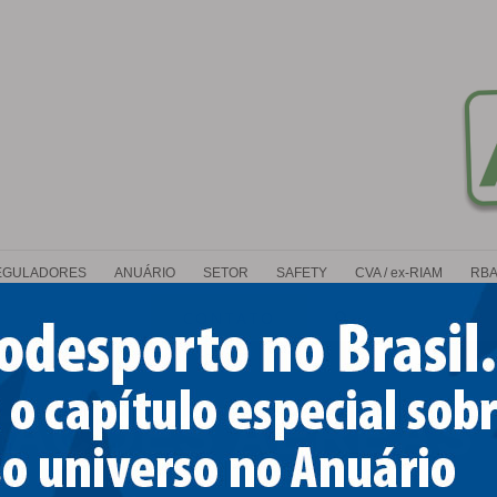
EGULADORES
ANUÁRIO
SETOR
SAFETY
CVA / ex-RIAM
RBA
CONTATO
AÇÕES AÉREAS