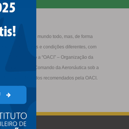
a Aviação Civil no mundo todo, mas, de forma
onta própria regras e condições diferentes, com
m 1945, teve início a “OACI” – Organização da
da Aeronáutica, hoje Comando da Aeronáutica sob a
r as Normas e Métodos recomendados pela OACI.
F