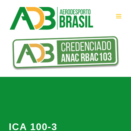
Ir
para
o
conteúdo
ICA 100-3