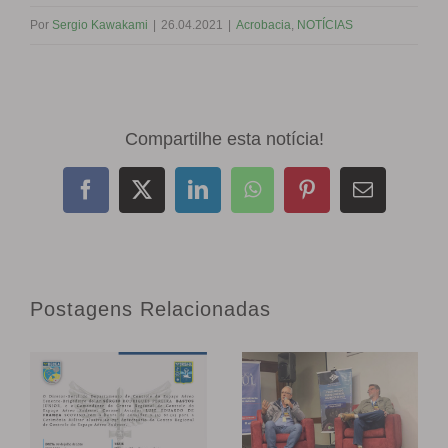
Por
Sergio Kawakami
|
26.04.2021
|
Acrobacia
,
NOTÍCIAS
Compartilhe esta notícia!
Facebook
X
LinkedIn
WhatsApp
Pinterest
E-
mail
Postagens Relacionadas