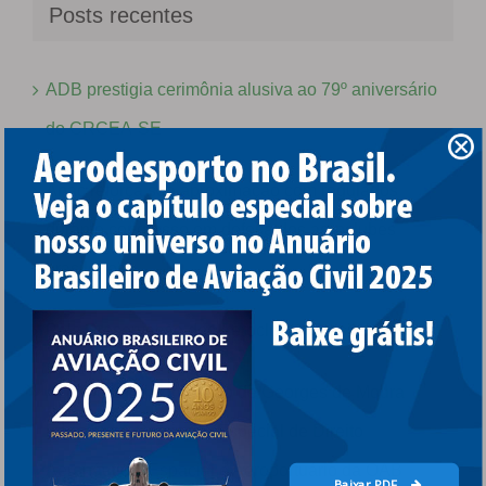
Posts recentes
ADB prestigia cerimônia alusiva ao 79º aniversário
do CRCEA-SE
Anac reforça sua aproximação com regulados
durante congresso em defesa dos aeroclubes
brasileiros
Pela Preservação dos Aeroclubes Brasileiros
ADB destaca nomeação de Georges de Moura
Ferreira na Comissão Especial de Direito
Aeronáutico, Espacial e Aeroportuário da OAB
Baixar PDF