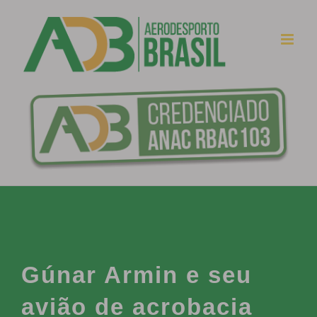
Ir
para
o
conteúdo
Gúnar Armin e seu
avião de acrobacia