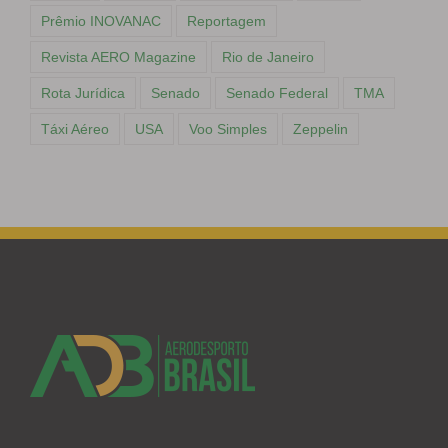
Prêmio INOVANAC
Reportagem
Revista AERO Magazine
Rio de Janeiro
Rota Jurídica
Senado
Senado Federal
TMA
Táxi Aéreo
USA
Voo Simples
Zeppelin